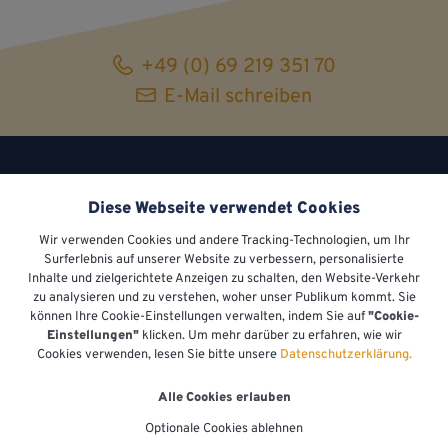
+49 (0) 69 219 351 70
E-Mail schreiben
Diese Webseite verwendet Cookies
Wir verwenden Cookies und andere Tracking-Technologien, um Ihr
Surferlebnis auf unserer Website zu verbessern, personalisierte
Inhalte und zielgerichtete Anzeigen zu schalten, den Website-Verkehr
zu analysieren und zu verstehen, woher unser Publikum kommt. Sie
können Ihre Cookie-Einstellungen verwalten, indem Sie auf
"Cookie-
Sallinger Consulting GmbH
Einstellungen"
klicken. Um mehr darüber zu erfahren, wie wir
Kaiserhof­straße 5
Cookies verwenden, lesen Sie bitte unsere
Datenschutzerklärung.
60313 Frankfurt am Main
®
© 2026 Sallinger
. Alle Rechte vorbehalten.
Alle Cookies erlauben
Impressum
•
Datenschutzerklärung
•
Cookie-
Optionale Cookies ablehnen
Einstellungen