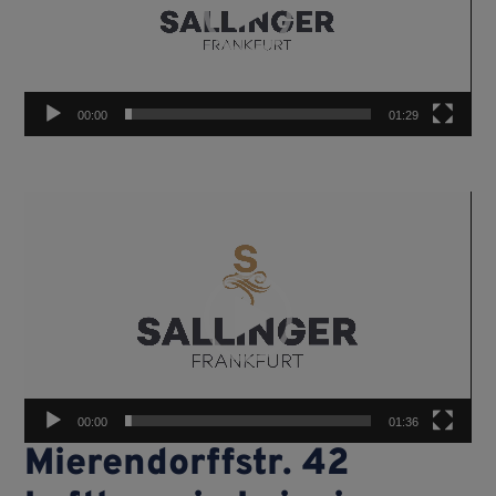
00:00
01:29
Video-
Player
00:00
01:36
Mierendorffstr. 42