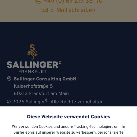
+49 (0) 69 219 351 70
E-Mail schreiben
Sallinger Consulting GmbH
Kaiserhof­straße 5
60313 Frankfurt am Main
®
© 2026 Sallinger
. Alle Rechte vorbehalten.
Impressum
•
Datenschutzerklärung
•
Cookie-
Diese Webseite verwendet Cookies
Einstellungen
Wir verwenden Cookies und andere Tracking-Technologien, um Ihr
Surferlebnis auf unserer Website zu verbessern, personalisierte